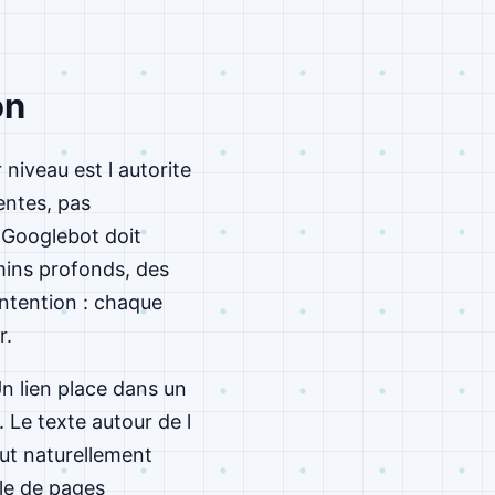
on
niveau est l autorite
entes, pas
 Googlebot doit
mins profonds, des
 intention : chaque
r.
Un lien place dans un
 Le texte autour de l
peut naturellement
rle de pages