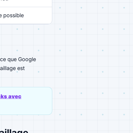
 possible
t ce que Google
illage est
nks avec
aillage