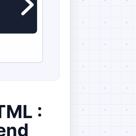
TML :
rend