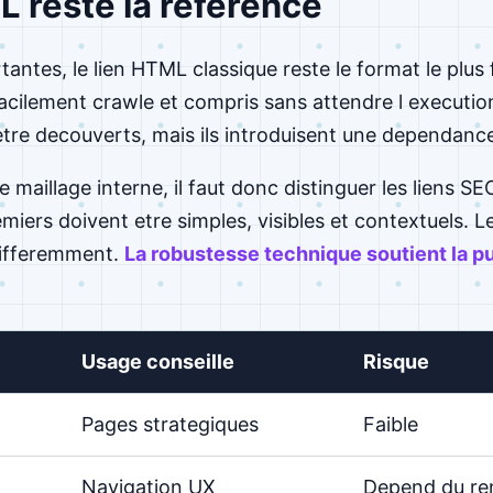
L reste la reference
antes, le lien HTML classique reste le format le plus f
 facilement crawle et compris sans attendre l execution
tre decouverts, mais ils introduisent une dependanc
 maillage interne, il faut donc distinguer les liens SEO
emiers doivent etre simples, visibles et contextuels.
 differemment.
La robustesse technique soutient la p
Usage conseille
Risque
Pages strategiques
Faible
Navigation UX
Depend du re