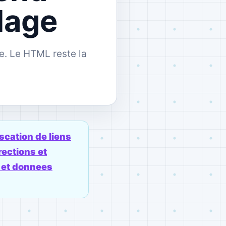
lage
e. Le HTML reste la
cation de liens
rections et
e et donnees