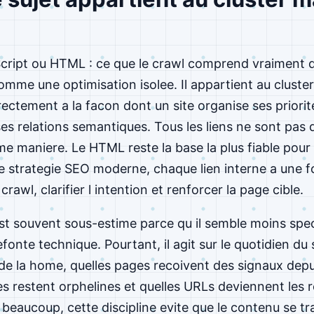
Script ou HTML : ce que le crawl comprend vraiment 
comme une optimisation isolee. Il appartient au cluste
rectement a la facon dont un site organise ses priori
ses relations semantiques. Tous les liens ne sont pas
me maniere. Le HTML reste la base la plus fiable pour 
 strategie SEO moderne, chaque lien interne a une fon
le crawl, clarifier l intention et renforcer la page cible.
est souvent sous-estime parce qu il semble moins spe
fonte technique. Pourtant, il agit sur le quotidien du s
e la home, quelles pages recoivent des signaux depu
es restent orphelines et quelles URLs deviennent les r
e beaucoup, cette discipline evite que le contenu se 