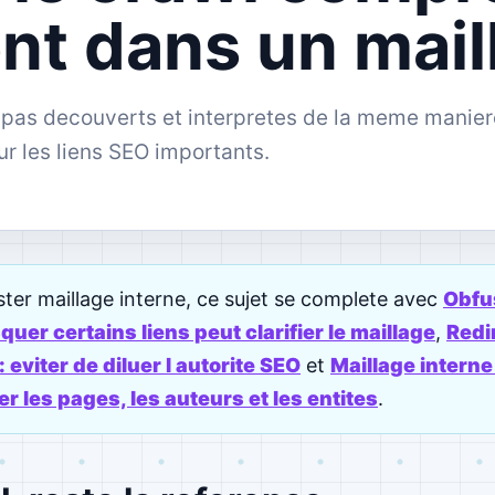
nt dans un mail
t pas decouverts et interpretes de la meme manier
ur les liens SEO importants.
ter maillage interne, ce sujet se complete avec
Obfus
uer certains liens peut clarifier le maillage
,
Redi
: eviter de diluer l autorite SEO
et
Maillage intern
ier les pages, les auteurs et les entites
.