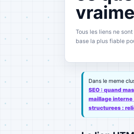
vraime
Tous les liens ne son
base la plus fiable po
Dans le meme clus
SEO : quand masq
maillage interne 
structurees : rel